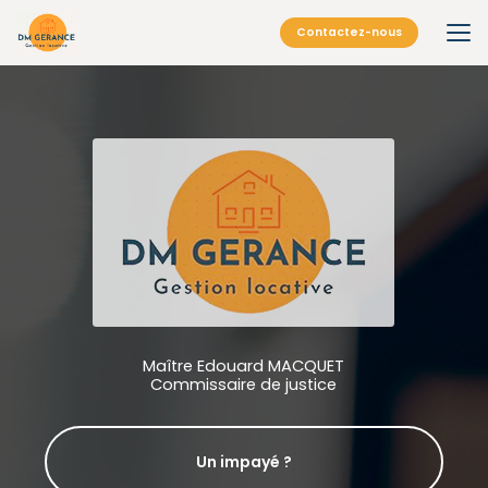
Aller
au
Contactez-nous
contenu
principal
Maître Edouard MACQUET
Commissaire de justice
Un impayé ?