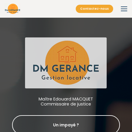
Aller
au
Contactez-nous
contenu
principal
Maître Edouard MACQUET
Commissaire de justice
Un impayé ?