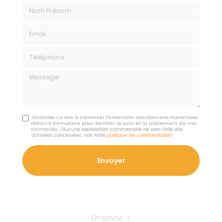
Nom Prénom
Email
Téléphone
Message
J'autorise ce site à conserver l'ensemble des données transmises
dans ce formulaire pour faciliter le suivi et le traitement de ma
demande.
(Aucune exploitation commerciale ne sera faite des
données concervées. Voir notre
politique de confidentialité
)
En savoir +