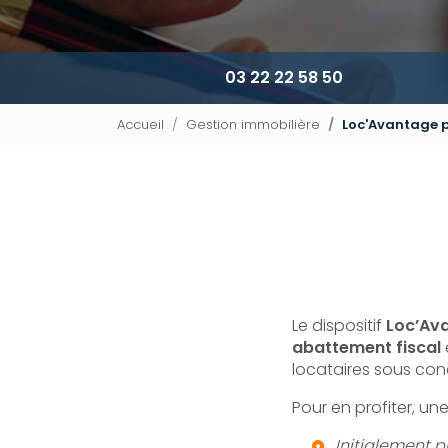
03 22 22 58 50
Accueil
Gestion immobilière
Loc'Avantage p
Le dispositif
Loc’Av
abattement fiscal
locataires sous con
Pour en profiter, un
Initialement p