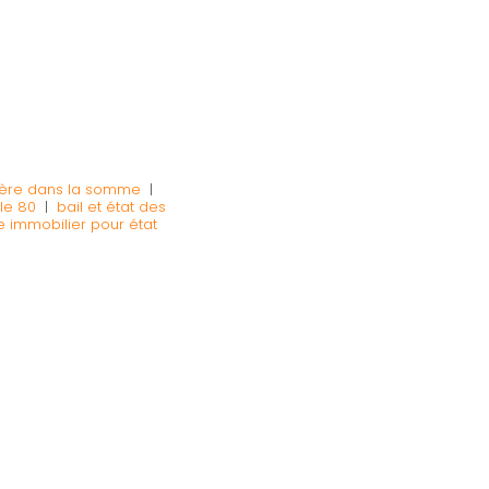
lière dans la somme
|
le 80
|
bail et état des
e immobilier pour état