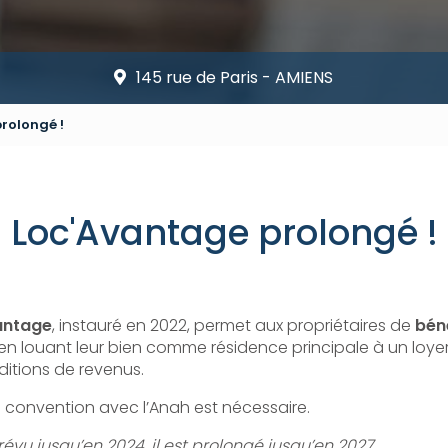
145 rue de Paris - AMIENS
rolongé !
Loc'Avantage prolongé !
antage
, instauré en 2022, permet aux propriétaires de
béné
en louant leur bien comme résidence principale à un loye
ditions de revenus.
e convention avec l’Anah est nécessaire.
révu jusqu’en 2024, il est prolongé jusqu’en 2027.