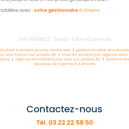
mobilière avec
:
votre gestionnaire
à Amiens
.
DM GERANCE : Savoir-faire et services
tudiant à amiens proche centre ville
|
gestion locative et immobi
ou une maison sur amiens 80
|
mise en location par agence dans 
ustice
|
agence immobilière pas cher sur amiens 80
|
Gestionnair
des lieux de logement à Amiens
Contactez-nous
Tél.
03 22 22 58 50