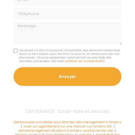
Téléphone
Message
J'autorise ce site à conserver l'ensemble des données transmises
dans ce formulaire pour faciliter le suivi et le traitement de ma
demande.
(Aucune exploitation commerciale ne sera faite des
données concervées. Voir notre
politique de confidentialité
)
DM GERANCE : Savoir-faire et services
Gestionnaire immobilier pour état des lieux de logement à Amiens
|
louer un appartement ou une maison sur amiens 80
|
recherche logement étudiant à amiens proche centre ville
|
gestion locative et immobilière dans la somme
|
bail et état des