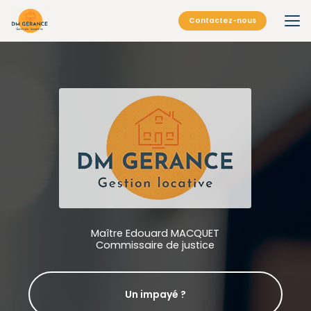
Aller
au
Contactez-nous
contenu
principal
Maître Edouard MACQUET
Commissaire de justice
Un impayé ?