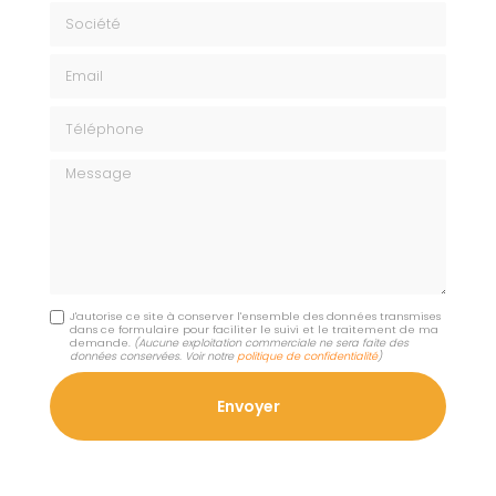
Société
Email
Téléphone
Message
J'autorise ce site à conserver l'ensemble des données transmises
dans ce formulaire pour faciliter le suivi et le traitement de ma
demande.
(Aucune exploitation commerciale ne sera faite des
données conservées. Voir notre
politique de confidentialité
)