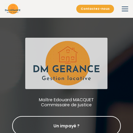
Aller
au
Contactez-nous
contenu
principal
Maître Edouard MACQUET
Commissaire de justice
Un impayé ?