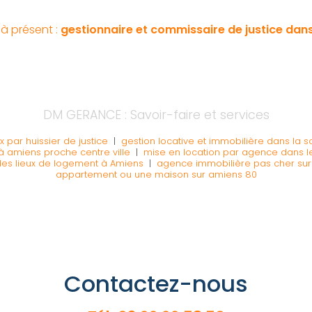
à présent :
gestionnaire et commissaire de justice da
DM GERANCE : Savoir-faire et services
ux par huissier de justice
|
gestion locative et immobilière dans la
à amiens proche centre ville
|
mise en location par agence dans l
des lieux de logement à Amiens
|
agence immobilière pas cher su
appartement ou une maison sur amiens 80
Contactez-nous