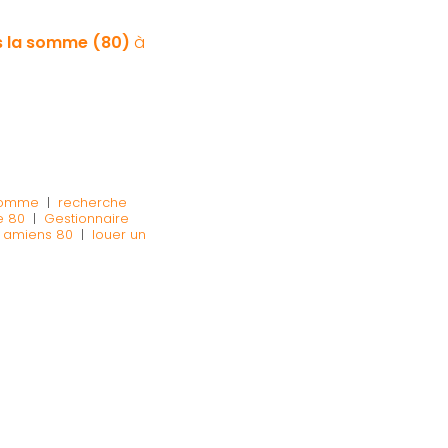
ns la somme (80)
à
 somme
|
recherche
e 80
|
Gestionnaire
r amiens 80
|
louer un