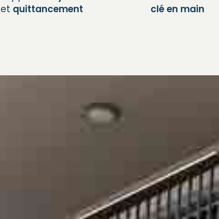
et
quittancement
clé en main