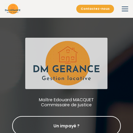
Aller
au
Contactez-nous
contenu
principal
Maître Edouard MACQUET
Commissaire de justice
Un impayé ?