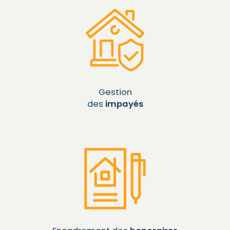
Gestion
des
impayés