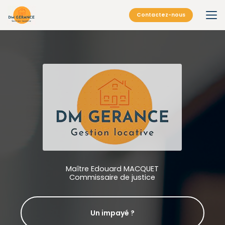
Aller
au
Contactez-nous
contenu
principal
Maître Edouard MACQUET
Commissaire de justice
Un impayé ?