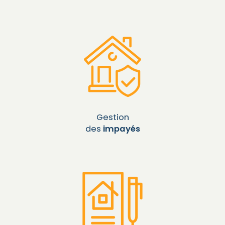
Gestion
des
impayés