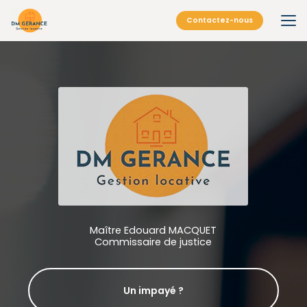
Aller
au
Contactez-nous
contenu
principal
Maître Edouard MACQUET
Commissaire de justice
Un impayé ?