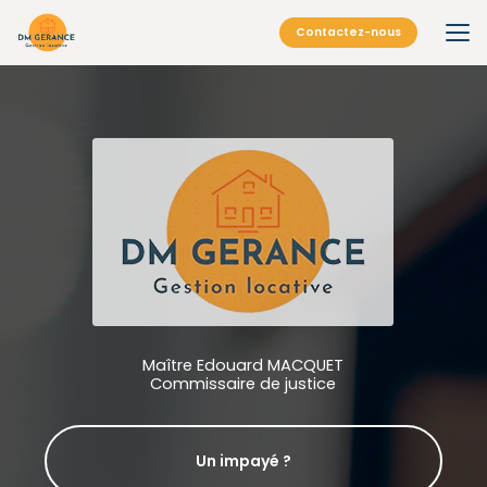
Aller
au
Contactez-nous
contenu
principal
Maître Edouard MACQUET
Commissaire de justice
Un impayé ?