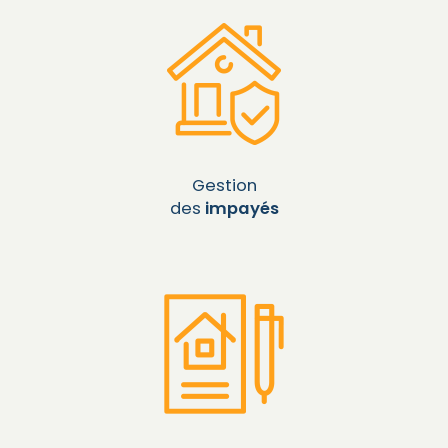
Gestion
des
impayés